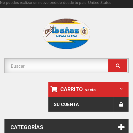
No puedes realizar un nuevo pedido desde tu país.
United States
CARRITO
vacío
SU CUENTA
CATEGORÍAS