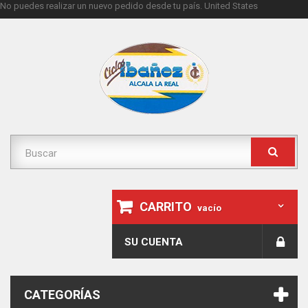
No puedes realizar un nuevo pedido desde tu país.
United States
CARRITO
vacío
SU CUENTA
CATEGORÍAS