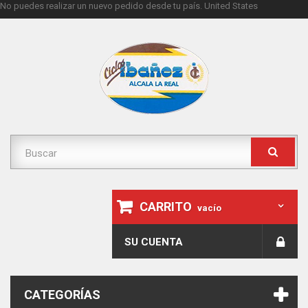
No puedes realizar un nuevo pedido desde tu país.
United States
CARRITO
vacío
SU CUENTA
CATEGORÍAS