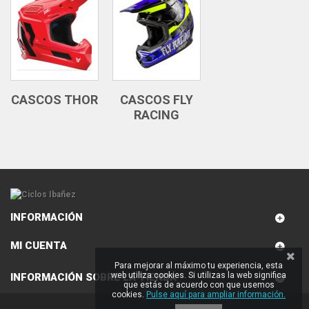
CASCOS THOR
CASCOS FLY
RACING
INFORMACIÓN
MI CUENTA
Para mejorar al máximo tu experiencia, esta
web utiliza cookies. Si utilizas la web significa
INFORMACIÓN SOBRE LA TIENDA
que estás de acuerdo con que usemos
cookies.
Pulse aquí para ampliar información.