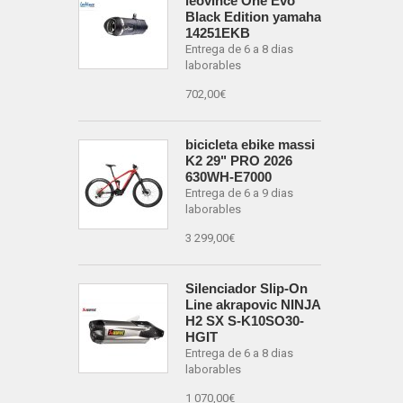
leovince One Evo
Black Edition yamaha
14251EKB
Entrega de 6 a 8 dias
laborables
702,00€
bicicleta ebike massi
K2 29" PRO 2026
630WH-E7000
Entrega de 6 a 9 dias
laborables
3 299,00€
Silenciador Slip-On
Line akrapovic NINJA
H2 SX S-K10SO30-
HGIT
Entrega de 6 a 8 dias
laborables
1 070,00€