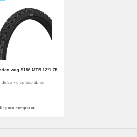
tico wag S186 MTB 12*1.75
 de 5 a 7 dias laborables
ir para comparar