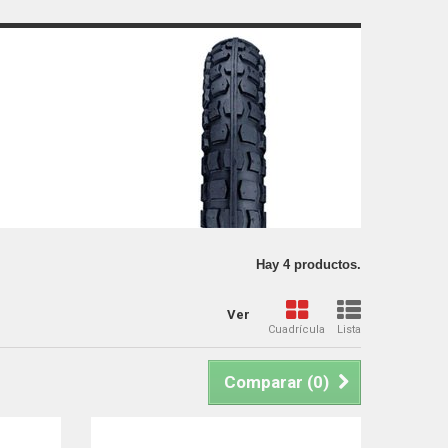
Hay 4 productos.
Ver
Cuadrícula
Lista
Comparar (
0
)