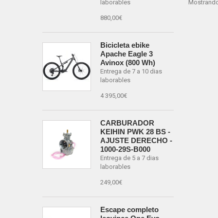
Mostrando 
laborables
880,00€
Bicicleta ebike
Apache Eagle 3
Avinox (800 Wh)
Entrega de 7 a 10 dias
laborables
4 395,00€
CARBURADOR
KEIHIN PWK 28 BS -
AJUSTE DERECHO -
1000-29S-B000
Entrega de 5 a 7 dias
laborables
249,00€
Escape completo