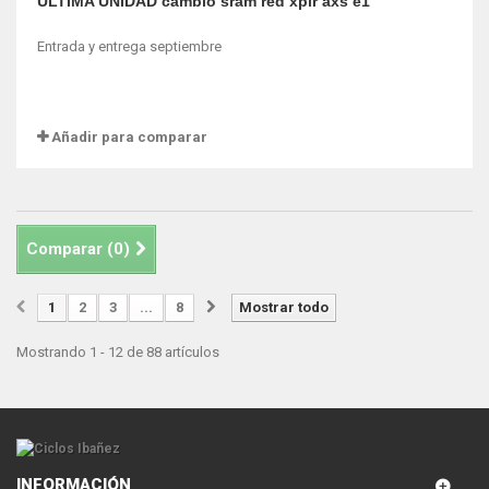
ULTIMA UNIDAD cambio sram red xplr axs e1
Entrada y entrega septiembre
Añadir para comparar
Comparar (
0
)
1
2
3
...
8
Mostrar todo
Mostrando 1 - 12 de 88 artículos
INFORMACIÓN