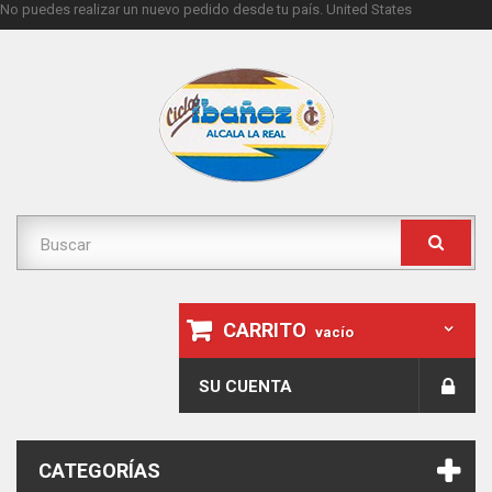
No puedes realizar un nuevo pedido desde tu país.
United States
CARRITO
vacío
SU CUENTA
CATEGORÍAS