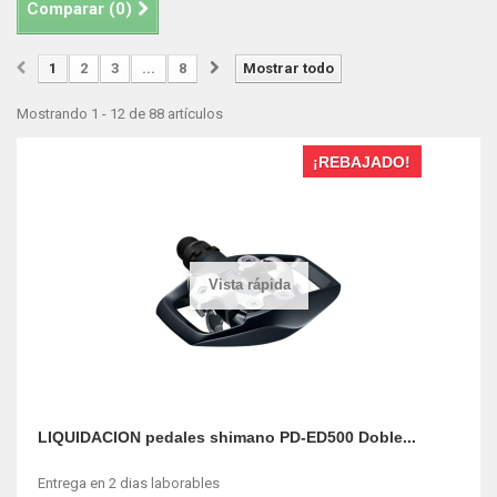
Comparar (
0
)
1
2
3
...
8
Mostrar todo
Mostrando 1 - 12 de 88 artículos
¡REBAJADO!
Vista rápida
LIQUIDACION pedales shimano PD-ED500 Doble...
Entrega en 2 dias laborables