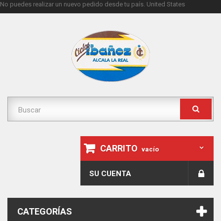
No puedes realizar un nuevo pedido desde tu país.
United States
CARRITO
vacío
SU CUENTA
CATEGORÍAS