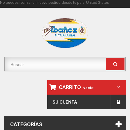
No puedes realizar un nuevo pedido desde tu país.
United States
CARRITO
vacío
SU CUENTA
CATEGORÍAS