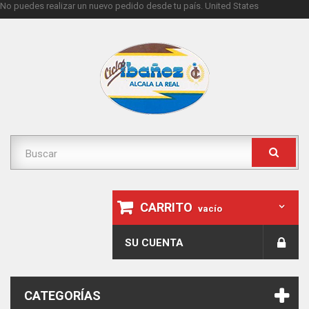
No puedes realizar un nuevo pedido desde tu país.
United States
CARRITO
vacío
SU CUENTA
CATEGORÍAS