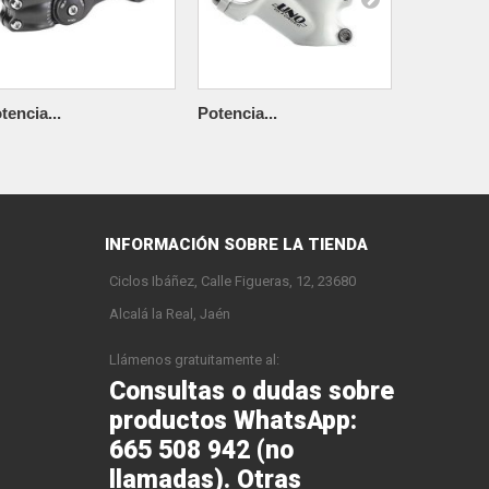
tencia...
Potencia...
Potencia..
INFORMACIÓN SOBRE LA TIENDA
Ciclos Ibáñez, Calle Figueras, 12, 23680
Alcalá la Real, Jaén
Llámenos gratuitamente al:
Consultas o dudas sobre
productos WhatsApp:
665 508 942 (no
llamadas). Otras