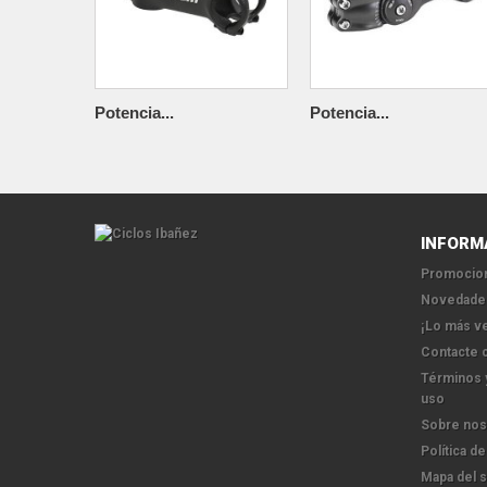
Potencia...
Potencia...
INFORM
Promocion
Novedade
¡Lo más v
Contacte 
Términos 
uso
Sobre nos
Política de
Mapa del s