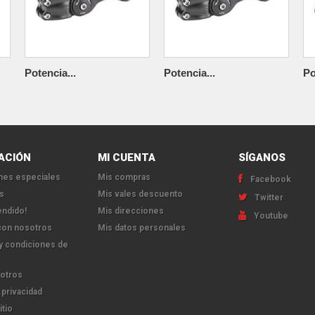
Potencia...
Potencia...
Po
ACIÓN
MI CUENTA
SÍGANOS
es especiales
Mis compras
Facebook
s
Mis vales descuento
Twitter
endido!
Mis direcciones
Youtube
con nosotros
Mis datos personales
y condiciones de
otros
 privacidad
itio