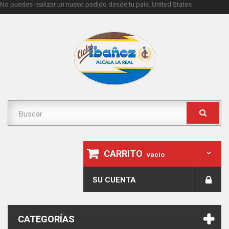
No puedes realizar un nuevo pedido desde tu país.
United States
CARRITO
vacío
SU CUENTA
CATEGORÍAS