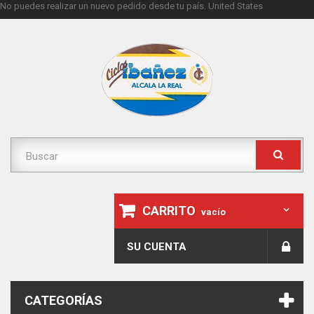
No puedes realizar un nuevo pedido desde tu país.
United States
CARRITO
vacío
SU CUENTA
CATEGORÍAS