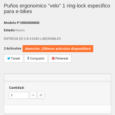
Puños ergonomico "velo" 1 ring-lock especifico
para e-bikes
Modelo
P100X0000000
Estado
Nuevo
ENTREGA DE 3 A 6 DIAS LABORABLES
2
Artículos
Atención: ¡Últimos artículos disponibles!
Tweet
Compartir
Pinterest
Cantidad: