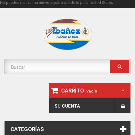
No puedes realizar un nuevo pedido desde tu país.
United States
CARRITO
vacío
SU CUENTA
CATEGORÍAS