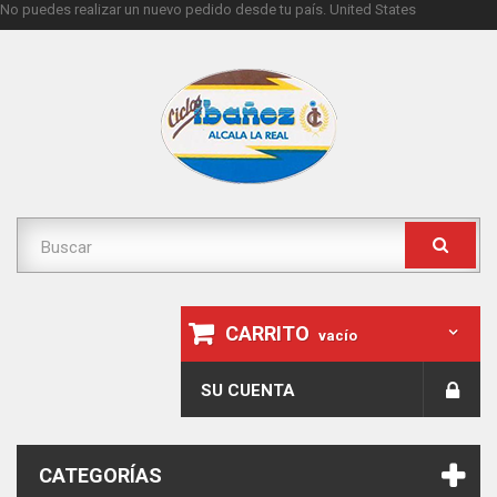
No puedes realizar un nuevo pedido desde tu país.
United States
CARRITO
vacío
SU CUENTA
CATEGORÍAS