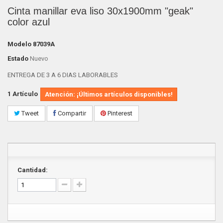
Cinta manillar eva liso 30x1900mm "geak"
color azul
Modelo
87039A
Estado
Nuevo
ENTREGA DE 3 A 6 DIAS LABORABLES
1
Artículo
Atención: ¡Últimos artículos disponibles!
Tweet
Compartir
Pinterest
Cantidad: