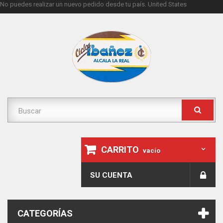
No puedes realizar un nuevo pedido desde tu país.
United States
CARRITO
vacío
SU CUENTA
CATEGORÍAS