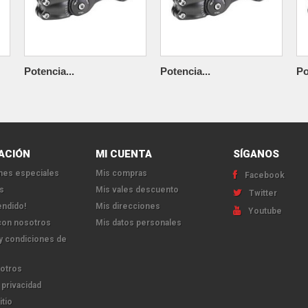
Potencia...
Potencia...
Po
ACIÓN
MI CUENTA
SÍGANOS
es especiales
Mis compras
Facebook
s
Mis vales descuento
Twitter
endido!
Mis direcciones
Youtube
con nosotros
Mis datos personales
y condiciones de
otros
 privacidad
itio