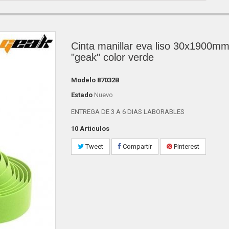
Cinta manillar eva liso 30x1900m
"geak" color verde
Modelo
87032B
Estado
Nuevo
ENTREGA DE 3 A 6 DIAS LABORABLES
10
Artículos
Tweet
Compartir
Pinterest