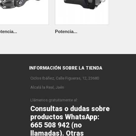
tencia...
Potencia...
Potencia..
INFORMACIÓN SOBRE LA TIENDA
Ciclos Ibáñez, Calle Figueras, 12, 23680
Alcalá la Real, Jaén
Llámenos gratuitamente al:
Consultas o dudas sobre
productos WhatsApp:
665 508 942 (no
llamadas). Otras