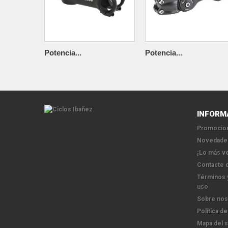
Potencia...
Potencia...
INFORM
Promocion
Novedade
¡Lo más v
Contacte 
Términos 
uso
Sobre nos
Política de
Mapa del s