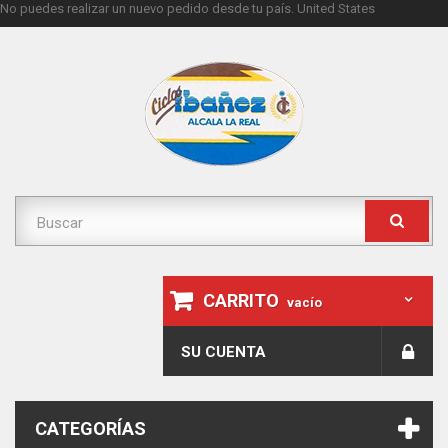
No puedes realizar un nuevo pedido desde tu país.
United States
CARRITO
vacío
SU CUENTA
CATEGORÍAS