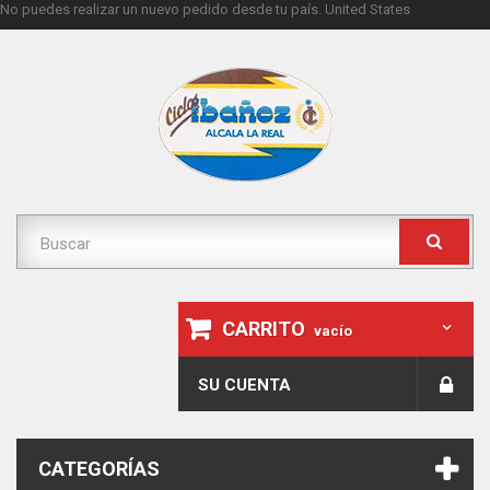
No puedes realizar un nuevo pedido desde tu país.
United States
CARRITO
vacío
SU CUENTA
CATEGORÍAS