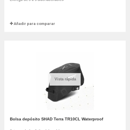
Añadir para comparar
Vista rápida
Bolsa depósito SHAD Terra TR10CL Waterproof