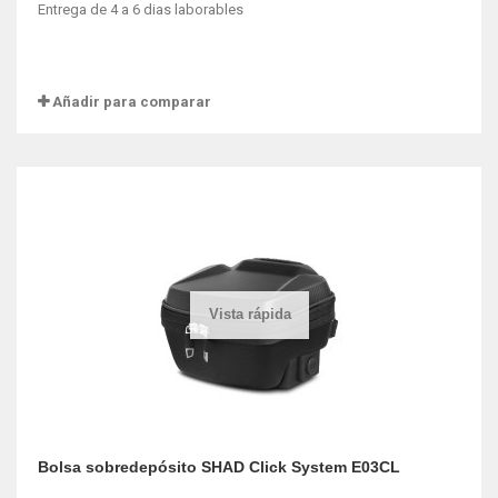
Entrega de 4 a 6 dias laborables
Añadir para comparar
Vista rápida
Bolsa sobredepósito SHAD Click System E03CL