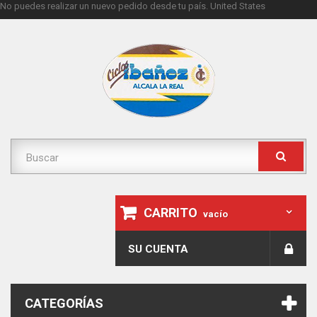
No puedes realizar un nuevo pedido desde tu país.
United States
CARRITO
vacío
SU CUENTA
CATEGORÍAS