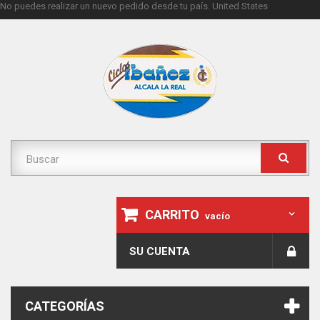
No puedes realizar un nuevo pedido desde tu país.
United States
CARRITO
vacío
SU CUENTA
CATEGORÍAS