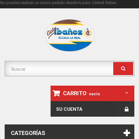
No puedes realizar un nuevo pedido desde tu país.
United States
CARRITO
vacío
SU CUENTA
CATEGORÍAS