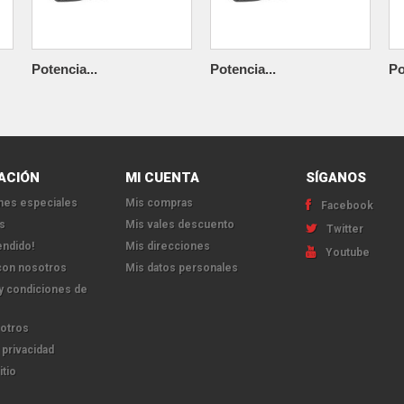
Potencia...
Potencia...
Po
ACIÓN
MI CUENTA
SÍGANOS
es especiales
Mis compras
Facebook
s
Mis vales descuento
Twitter
endido!
Mis direcciones
Youtube
con nosotros
Mis datos personales
y condiciones de
otros
 privacidad
itio