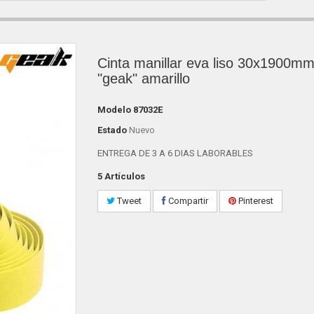
Cinta manillar eva liso 30x1900m
"geak" amarillo
Modelo
87032E
Estado
Nuevo
ENTREGA DE 3 A 6 DIAS LABORABLES
5
Artículos
Tweet
Compartir
Pinterest