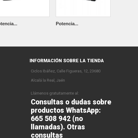
tencia...
Potencia...
Potencia..
INFORMACIÓN SOBRE LA TIENDA
Ciclos Ibáñez, Calle Figueras, 12, 23680
Alcalá la Real, Jaén
Llámenos gratuitamente al:
Consultas o dudas sobre
productos WhatsApp:
665 508 942 (no
llamadas). Otras
consultas