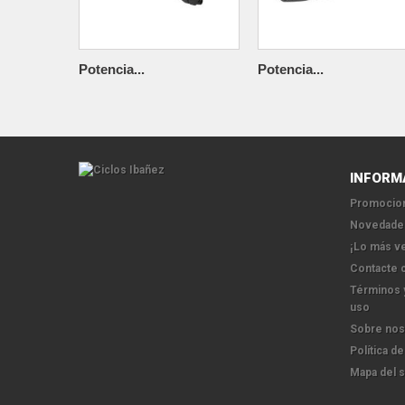
Potencia...
Potencia...
INFORM
Promocion
Novedade
¡Lo más v
Contacte 
Términos 
uso
Sobre nos
Política de
Mapa del s