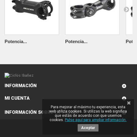
Potencia...
Potencia...
Poten
INFORMACIÓN
MI CUENTA
Para mejorar al máximo tu experiencia, esta
web utiliza cookies. Si utilizas la web significa
INFORMACIÓN SOBRE LA TIENDA
que estás de acuerdo con que usemos
cookies.
Pulse aquí para ampliar información.
Aceptar