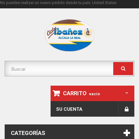
No puedes realizar un nuevo pedido desde tu país.
United States
CARRITO
vacío
SU CUENTA
CATEGORÍAS