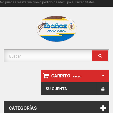
No puedes realizar un nuevo pedido desde tu país.
United States
CARRITO
vacío
SU CUENTA
CATEGORÍAS