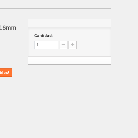
116mm
Cantidad:
bles!