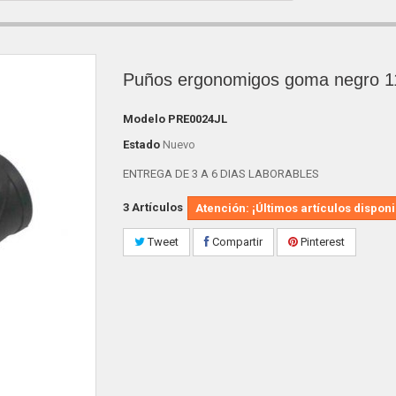
Puños ergonomigos goma negro 
Modelo
PRE0024JL
Estado
Nuevo
ENTREGA DE 3 A 6 DIAS LABORABLES
3
Artículos
Atención: ¡Últimos artículos disponi
Tweet
Compartir
Pinterest