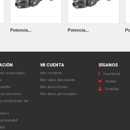
Potencia...
Potencia...
Po
ACIÓN
MI CUENTA
SÍGANOS
es especiales
Mis compras
Facebook
s
Mis vales descuento
Twitter
endido!
Mis direcciones
Youtube
con nosotros
Mis datos personales
y condiciones de
otros
 privacidad
itio