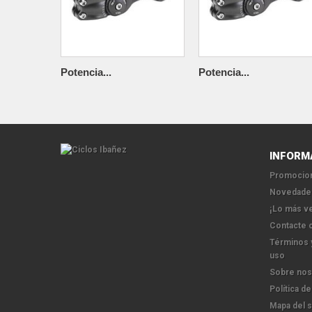
Potencia...
Potencia...
INFORM
Promocion
Novedade
¡Lo más v
Contacte 
Términos 
uso
Sobre nos
Política de
Mapa del s