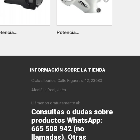
tencia...
Potencia...
Potencia..
INFORMACIÓN SOBRE LA TIENDA
Ciclos Ibáñez, Calle Figueras, 12, 23680
Alcalá la Real, Jaén
Llámenos gratuitamente al:
Consultas o dudas sobre
productos WhatsApp:
665 508 942 (no
llamadas). Otras