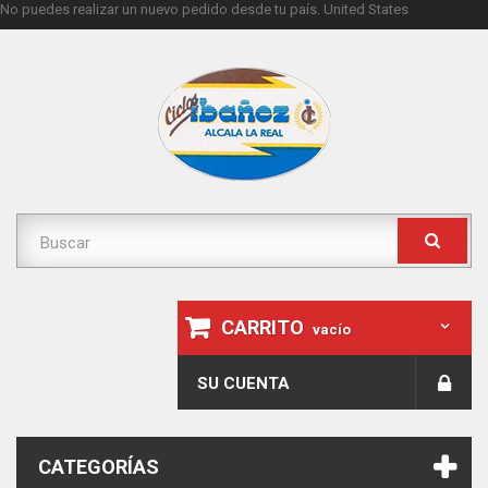
No puedes realizar un nuevo pedido desde tu país.
United States
CARRITO
vacío
SU CUENTA
CATEGORÍAS