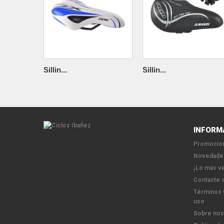
Sillin...
Sillin...
INFORM
Promocion
Novedade
¡Lo más v
Contacte 
Términos 
uso
Sobre nos