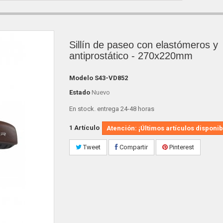
Sillín de paseo con elastómeros y
antiprostático - 270x220mm
Modelo
S43-VD852
Estado
Nuevo
En stock. entrega 24-48 horas
1
Artículo
Atención: ¡Últimos artículos disponib
Tweet
Compartir
Pinterest