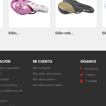
Sillin...
Sillin mtb...
Sil
ACIÓN
MI CUENTA
SÍGANOS
es especiales
Mis compras
Facebook
s
Mis vales descuento
Twitter
endido!
Mis direcciones
Youtube
con nosotros
Mis datos personales
y condiciones de
otros