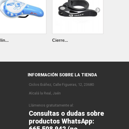
lin...
Cierre...
Sillin...
INFORMACIÓN SOBRE LA TIENDA
Ciclos Ibáñez, Calle Figueras, 12, 23680
Alcalá la Real, Jaén
Llámenos gratuitamente al:
Consultas o dudas sobre
productos WhatsApp: