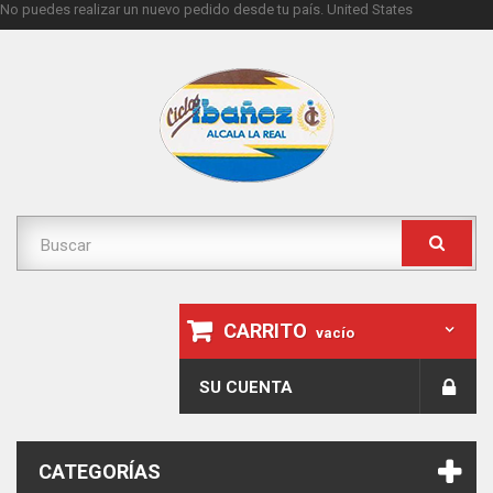
No puedes realizar un nuevo pedido desde tu país.
United States
CARRITO
vacío
SU CUENTA
CATEGORÍAS