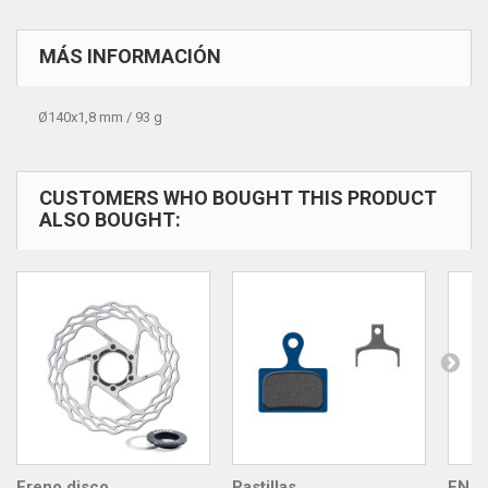
MÁS INFORMACIÓN
Ø140x1,8 mm / 93 g
CUSTOMERS WHO BOUGHT THIS PRODUCT
ALSO BOUGHT:
Freno disco...
Pastillas...
EN S