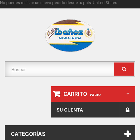
No puedes realizar un nuevo pedido desde tu país.
United States
CARRITO
vacío
SU CUENTA
CATEGORÍAS