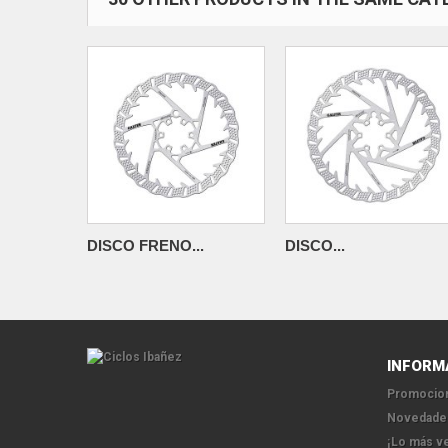
DISCO FRENO...
DISCO...
INFORM
Promocion
Novedade
¡Lo más v