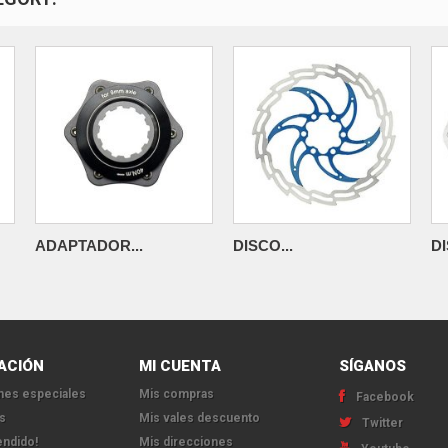
ADAPTADOR...
DISCO...
DI
ACIÓN
MI CUENTA
SÍGANOS
es especiales
Mis compras
Facebook
s
Mis vales descuento
Twitter
endido!
Mis direcciones