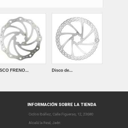
SCO FRENO...
Disco de...
Disco de..
INFORMACIÓN SOBRE LA TIENDA
Ciclos Ibáñez, Calle Figueras, 12, 23680
Alcalá la Real, Jaén