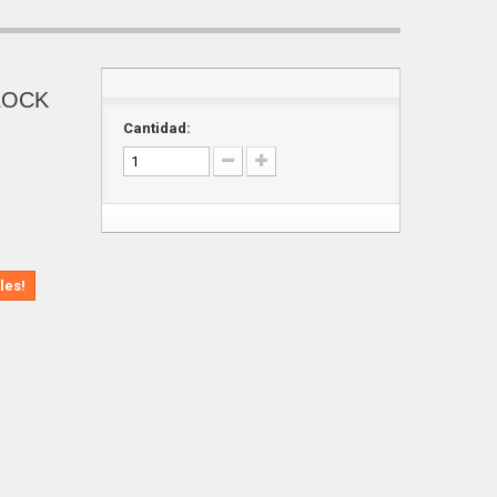
LOCK
Cantidad:
les!