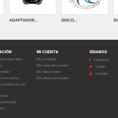
ADAPTADOR...
DISCO...
DI
ACIÓN
MI CUENTA
SÍGANOS
es especiales
Mis compras
Facebook
s
Mis vales descuento
Twitter
endido!
Mis direcciones
Youtube
con nosotros
Mis datos personales
y condiciones de
otros
 privacidad
itio