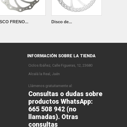
SCO FRENO...
Disco de...
Disco de..
INFORMACIÓN SOBRE LA TIENDA
Ciclos Ibáñez, Calle Figueras, 12, 23680
Alcalá la Real, Jaén
Llámenos gratuitamente al:
Consultas o dudas sobre
productos WhatsApp:
665 508 942 (no
llamadas). Otras
consultas