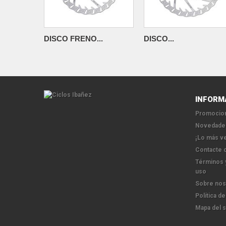
DISCO FRENO...
DISCO...
INFORM
Promocion
Novedade
¡Lo más v
Contacte 
Términos 
uso
Sobre nos
Política de
Mapa del s