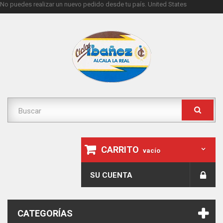
No puedes realizar un nuevo pedido desde tu país.
United States
CARRITO
vacío
SU CUENTA
CATEGORÍAS