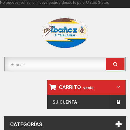
No puedes realizar un nuevo pedido desde tu país.
United States
CARRITO
vacío
SU CUENTA
CATEGORÍAS