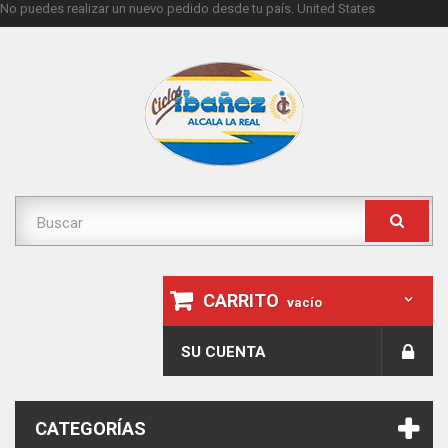
No puedes realizar un nuevo pedido desde tu país.
United States
CARRITO
vacío
SU CUENTA
CATEGORÍAS