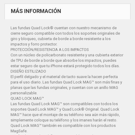
MÁS INFORMACIÓN
Las fundas Quad Lock® cuentan con nuestro mecanismo de
cierre seguro compatible con todos los soportes originales de
giro y bloqueo, cubierta de borde a borde resistente a los
impactos y forro protector.
PROTECCIÓN/RESISTENCIA A LOS IMPACTOS
Con un núcleo de policarbonato resistente y una cubierta exterior
de TPU de borde a borde que absorbe los impactos, puedes
estar seguro de que tu iPhone estará protegido todos los días.
DISEÑO ESTILIZADO
El perfil delgado y el material de tacto suave la hacen perfecta
para el uso diario. Las fundas Quad Lock MAG™ son más finas y
planas que las fundas originales, y cuentan con un anillo MAG
personalizable.
QUAD LOCK MAG™
Las fundas Quad Lock MAG™ son compatibles con todos los
soportes Quad Lock MAG™ y Quad Lock® Original. Quad Lock
MAG™ hace que el montaje de su teléfono sea aún más rápido,
simplemente coloque su teléfono y los imanes harán el resto.
Quad Lock MAG™ también es compatible con los productos
MagSafe.