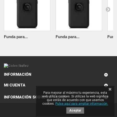
Funda para...
Funda para...
Funda
INFORMACIÓN
MI CUENTA
Para mejorar al máximo tu experiencia, esta
web utiliza cookies. Si utilizas la web significa
INFORMACIÓN SOBRE LA TIENDA
que estás de acuerdo con que usemos
cookies.
Pulse aquí para ampliar información.
Aceptar