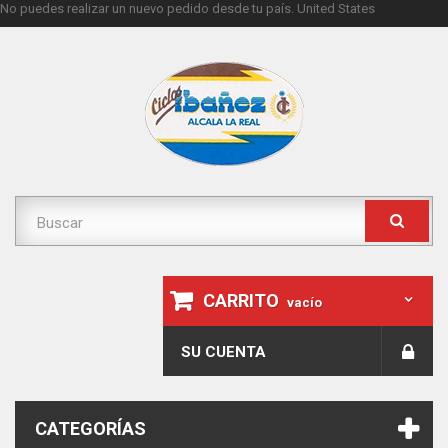
No puedes realizar un nuevo pedido desde tu país.
United States
CARRITO
vacío
SU CUENTA
CATEGORÍAS