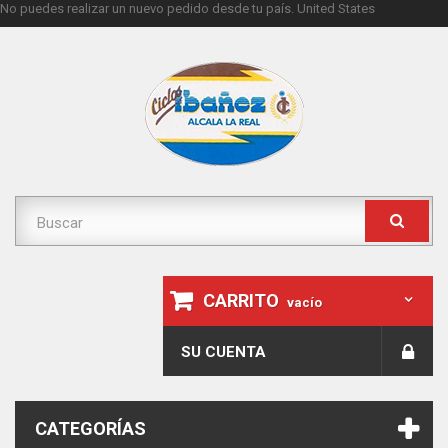
No puedes realizar un nuevo pedido desde tu país.
United States
CARRITO
vacío
SU CUENTA
CATEGORÍAS