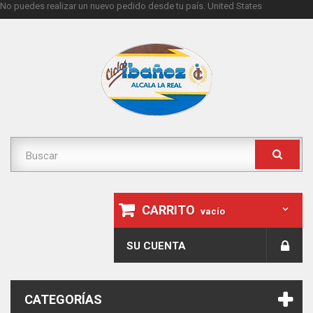
No puedes realizar un nuevo pedido desde tu país.
United States
CARRITO
vacío
SU CUENTA
CATEGORÍAS