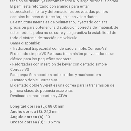
tensión se distribuye uniformemente a lo largo de toda la correa.
El perfil está reforzado con arámida para evitar
sobrecalentamiento y deformaciones provocadas por los
cambios bruscos de tracción, las altas velocidades...
La estructura interna es de poliuretano, inyectado con alta
precisión para obtener una distribución correcta del material; de
este modo la polea no se sufre y se garantiza la estabilidad de
todo el sistema de tracción del vehículo.
Gama disponible:
- Tradicional trapezoidal con dentado simple, Correas-VS
El dentado simple VS-Belt para transmisión por variador es un
clásico para los pequeños scooters.
- Reforzadas con inserción de kevlar con dentado simple,
Correas-VS
Para pequeños scooters potenciados y maxiscooters
- Dentado doble, Correas-VS
El dentado doble VS-Belt es una correa para la transmisión de
primera clase, de potencia excelente.
Destinado a maxiscooters y ATVs.
Longitud correa (L):
887,0 mm
Ancho correa (S):
25,3 mm
Ángulo correa (A):
30
Grosor correa (D):
10,5 mm