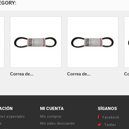
EGORY:
Correa de...
Correa de...
Co
ACIÓN
MI CUENTA
SÍGANOS
es especiales
Mis compras
Facebook
s
Mis vales descuento
Twitter