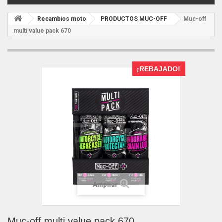
Recambios moto
PRODUCTOS MUC-OFF
Muc-off
multi value pack 670
¡REBAJADO!
Ampliar
Muc-off multi value pack 670