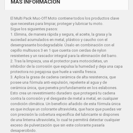
MÁS INFORMACIÓN
El Multi Pack Muc-Off Moto contiene todos los productos clave
que necesitas para limpiar, proteger y lubricar tu moto.
Sigue los siguientes pasos:
1. Elimina, de manera rápida y segura, el aceite, la grasa y la
suciedad acumulados en metal, plástico y caucho con el
desengrasante biodegradable. Úsalo en combinación con el
cepillo multiusos 3 en 1 que cuenta con cerdas de nylon
resistentes y un rascador integral para la eliminación del barro.
2. Tras la limpieza, usa el protector para motocicletas, un
inhibidor de la corrosión que expulsa la humedad y deja una capa
protectora no pegajosa que huele a vainilla fresca.
3. Aplica la grasa de cadena cerámica de alta resistencia, que
posee una fórmula anti-expulsión, repelente al agua y de
cerámica única, que penetra profundamente en los eslabones.
Esto crea un revestimiento duradero que protegerá tu cadena
contra la corrosión y el desgaste de metal a metal, en cualquier
condición climática. Un beneficio añadido de esta fórmula única
es que incluye un colorante ultravioleta, que hace que puedas ver
con precisión la cobertura específica del lubricante si dispones
de una linterna ultravioleta, lo cual te permitirá detectar cualquier
exceso de pulverización que sin este colorante pasaría
desapercibido.