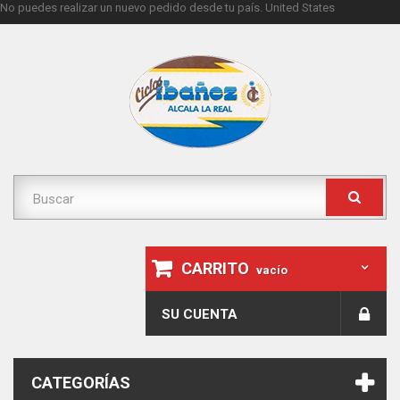
No puedes realizar un nuevo pedido desde tu país.
United States
CARRITO
vacío
SU CUENTA
CATEGORÍAS