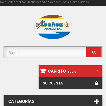
No puedes realizar un nuevo pedido desde tu país.
United States
CARRITO
vacío
SU CUENTA
CATEGORÍAS