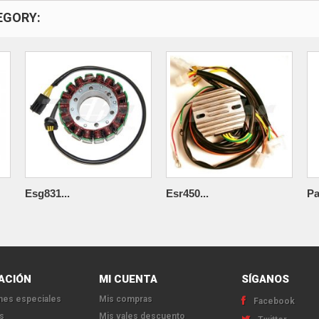
EGORY:
Esg831...
Esr450...
Pa
ACIÓN
MI CUENTA
SÍGANOS
es especiales
Mis compras
Facebook
s
Mis vales descuento