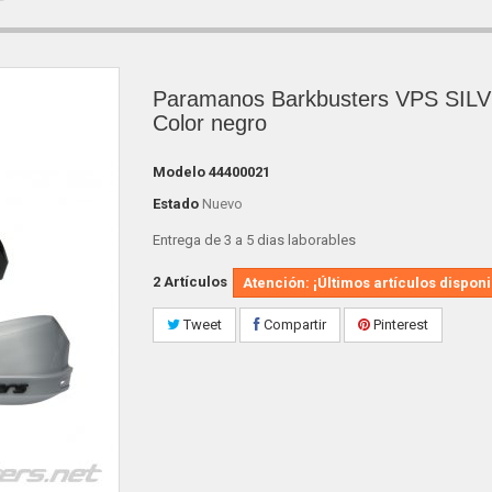
Paramanos Barkbusters VPS SILV
Color negro
Modelo
44400021
Estado
Nuevo
Entrega de 3 a 5 dias laborables
2
Artículos
Atención: ¡Últimos artículos disponi
Tweet
Compartir
Pinterest