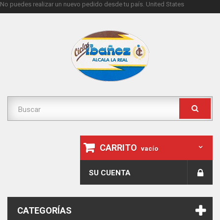
No puedes realizar un nuevo pedido desde tu país.
United States
CARRITO
vacío
SU CUENTA
CATEGORÍAS