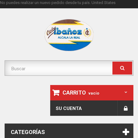
No puedes realizar un nuevo pedido desde tu país.
United States
CARRITO
vacío
SU CUENTA
CATEGORÍAS