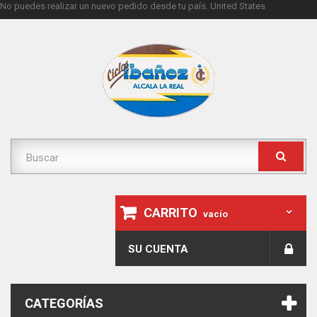
No puedes realizar un nuevo pedido desde tu país.
United States
CARRITO
vacío
SU CUENTA
CATEGORÍAS