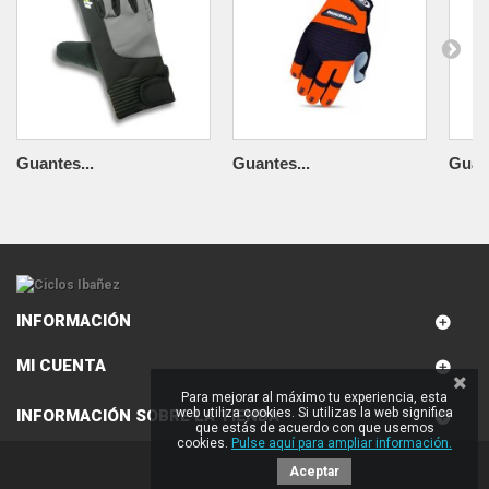
Guantes...
Guantes...
Guant
INFORMACIÓN
MI CUENTA
Para mejorar al máximo tu experiencia, esta
web utiliza cookies. Si utilizas la web significa
INFORMACIÓN SOBRE LA TIENDA
que estás de acuerdo con que usemos
cookies.
Pulse aquí para ampliar información.
Aceptar