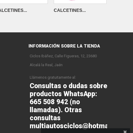
LCETINES...
CALCETINES...
CALCETIN
INFORMACIÓN SOBRE LA TIENDA
Ciclos Ibáñez, Calle Figueras, 12, 23680
Alcalá la Real, Jaén
Llámenos gratuitamente al:
Consultas o dudas sobre
productos WhatsApp:
665 508 942 (no
llamadas). Otras
consultas
multiautosciclos@hotmail.com