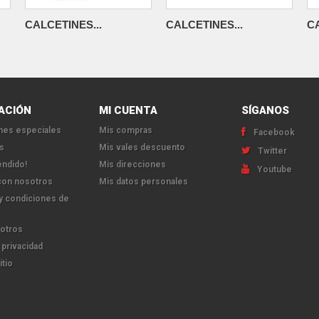
CALCETINES...
CALCETINES...
CA
ACIÓN
MI CUENTA
SÍGANOS
es especiales
Mis compras
Facebook
s
Mis vales descuento
Twitter
endido!
Mis direcciones
Youtube
con nosotros
Mis datos personales
y condiciones de
otros
 privacidad
itio