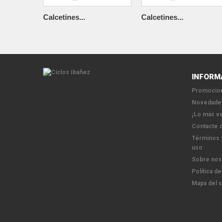
Calcetines...
Calcetines...
INFORM
Promocion
Novedade
¡Lo más v
Contacte 
Términos 
uso
Sobre nos
Política de
Mapa del s