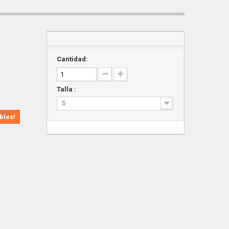
Cantidad:
Talla :
S
bles!