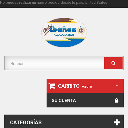
No puedes realizar un nuevo pedido desde tu país.
United States
CARRITO
vacío
SU CUENTA
CATEGORÍAS