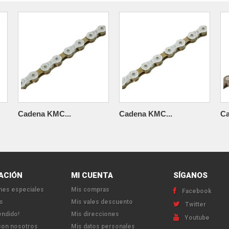
Cadena KMC...
Cadena KMC...
Ca
ACIÓN
MI CUENTA
SÍGANOS
es especiales
Mis compras
Facebook
s
Mis vales descuento
Twitter
endido!
Mis direcciones
Youtube
con nosotros
Mis datos personales