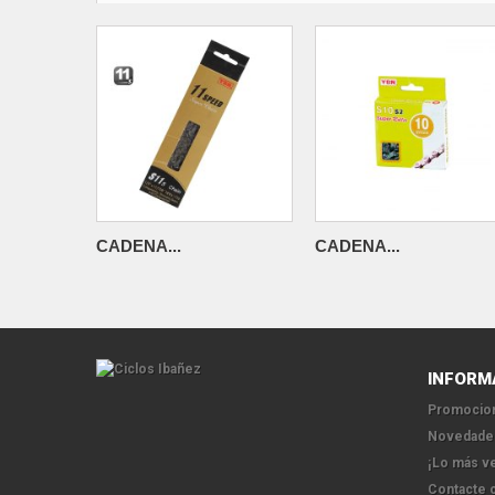
CADENA...
CADENA...
INFORM
Promocion
Novedade
¡Lo más v
Contacte 