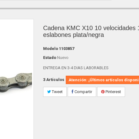
Cadena KMC X10 10 velocidades 
eslabones plata/negra
Modelo
1103857
Estado
Nuevo
ENTREGA EN 3-4 DIAS LABORABLES
3
Artículos
Atención: ¡Últimos artículos disponi
Tweet
Compartir
Pinterest