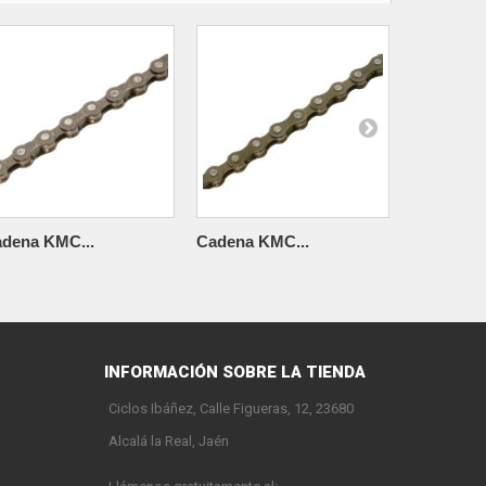
dena KMC...
Cadena KMC...
CADENA..
INFORMACIÓN SOBRE LA TIENDA
Ciclos Ibáñez, Calle Figueras, 12, 23680
Alcalá la Real, Jaén