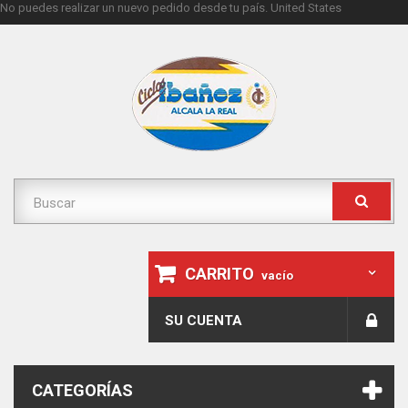
No puedes realizar un nuevo pedido desde tu país.
United States
CARRITO
vacío
SU CUENTA
CATEGORÍAS