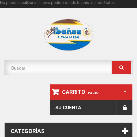
No puedes realizar un nuevo pedido desde tu país.
United States
CARRITO
vacío
SU CUENTA
CATEGORÍAS